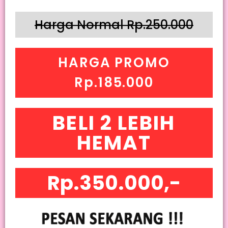
Harga Normal Rp.250.000
HARGA PROMO
Rp.185.000
BELI 2 LEBIH
HEMAT
Rp.350.000,-