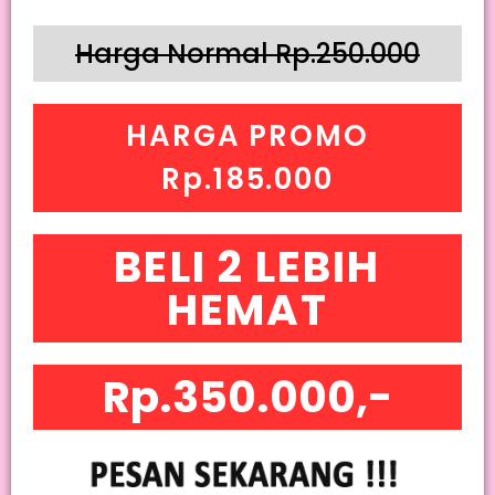
Harga Normal Rp.250.000
HARGA PROMO
Rp.185.000
BELI 2 LEBIH
HEMAT
Rp.350.000,-