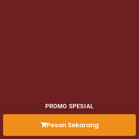
PROMO SPESIAL
BELI 2 PCS LEBIH HEMAT
Pesan Sekarang
CUMA RP.165.000